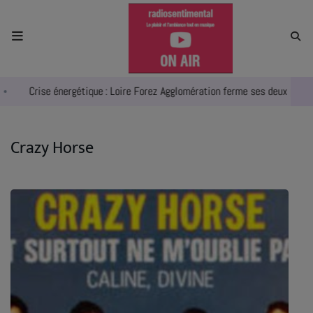
ACCUEIL
Crise énergétique : Loire Forez Agglomération ferme ses deux piscines
RADIO
ACTUALITÉS
Crazy Horse
EMPLOIS
AGENDA
EMISSIONS
EQUIPES
INFO CONCERT