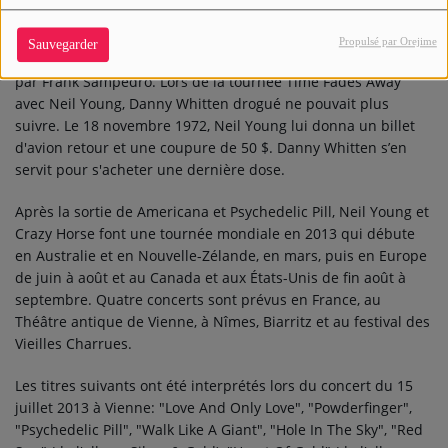
sur l'album "After The Gold Rush" de Neil Young.
Propulsé par Orejime
Sauvegarder
Danny Whitten meurt d'une overdose en 1972 est remplacé
par Frank Sampedro. Lors de la tournée Time Fades Away
avec Neil Young, Danny Whitten drogué ne pouvait plus
suivre. Le 18 novembre 1972, Neil Young lui donna un billet
d'avion retour et une coupure de 50 $. Danny Whitten s’en
servit pour s'acheter une dernière dose.
Après la sortie de Americana et Psychedelic Pill, Neil Young et
Crazy Horse font une tournée mondiale en 2013 qui débute
en Australie et en Nouvelle-Zélande, en mars, puis en Europe
de juin à août et au Canada et aux États-Unis de fin août à
septembre. Quatre concerts sont prévus en France, au
Théâtre antique de Vienne, à Nîmes, Biarritz et au festival des
Vieilles Charrues.
Les titres suivants ont été interprétés lors du concert du 15
juillet 2013 à Vienne: "Love And Only Love", "Powderfinger",
"Psychedelic Pill", "Walk Like A Giant", "Hole In The Sky", "Red