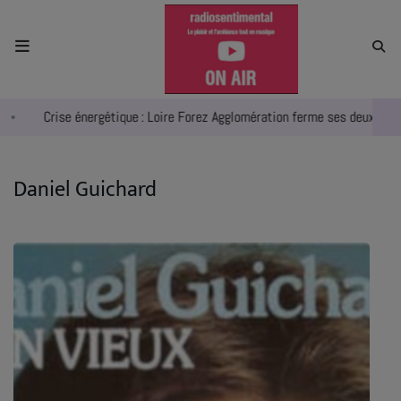
ACCUEIL
Crise énergétique : Loire Forez Agglomération ferme ses deux piscine
RADIO
ACTUALITÉS
Daniel Guichard
EMPLOIS
AGENDA
EMISSIONS
EQUIPES
INFO CONCERT