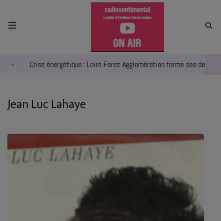
ACCUEIL
Crise énergétique : Loire Forez Agglomération ferme ses deux pisci
RADIO
ACTUALITÉS
Jean Luc Lahaye
EMPLOIS
AGENDA
EMISSIONS
EQUIPES
INFO CONCERT