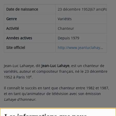
Date de naissance
23 décembre 1952(67 ans)Paris, 
Genre
Variétés
Activité
Chanteur
Années actives
Depuis 1979
Site officiel
http://www.jeanluclahaye.fr/
Jean-Luc Lahaeye, dit
Jean-Luc Lahaye
, est un chanteur de
variétés, auteur et compositeur français, né le
23 décembre
e
1952
à Paris 10
.
Il connaît le succès en tant que chanteur entre 1982 et 1987,
et en tant qu'animateur de télévision avec son émission
Lahaye d'honneur
.
Biographie