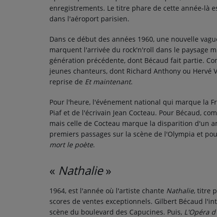
enregistrements. Le titre phare de cette année-là e
dans l'aéroport parisien.
Dans ce début des années 1960, une nouvelle vague
marquent l'arrivée du rock'n'roll dans le paysage m
génération précédente, dont Bécaud fait partie. 
jeunes chanteurs, dont Richard Anthony ou Hervé Vi
reprise de
Et maintenant
.
Pour l'heure, l'événement national qui marque la F
Piaf et de l'écrivain Jean Cocteau. Pour Bécaud, com
mais celle de Cocteau marque la disparition d'un a
premiers passages sur la scène de l'Olympia et pou
mort le poète
.
«
Nathalie
»
1964, est l'année où l'artiste chante
Nathalie
, titre
scores de ventes exceptionnels. Gilbert Bécaud l'i
scène du boulevard des Capucines. Puis,
L'Opéra d