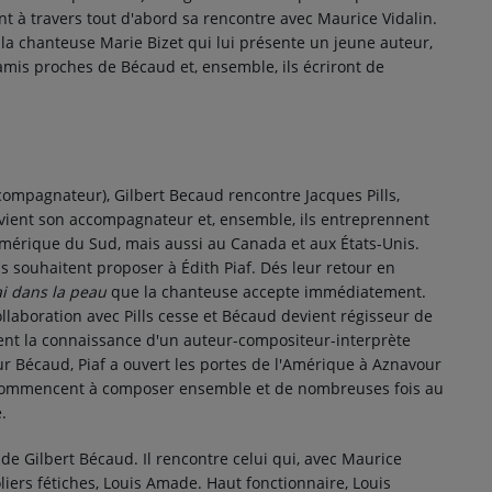
nt à travers tout d'abord sa rencontre avec Maurice Vidalin.
la chanteuse Marie Bizet qui lui présente un jeune auteur,
amis proches de Bécaud et, ensemble, ils écriront de
ccompagnateur), Gilbert Becaud rencontre Jacques Pills,
vient son accompagnateur et, ensemble, ils entreprennent
Amérique du Sud, mais aussi au Canada et aux États-Unis.
ls souhaitent proposer à Édith Piaf. Dés leur retour en
'ai dans la peau
que la chanteuse accepte immédiatement.
ollaboration avec Pills cesse et Bécaud devient régisseur de
ement la connaissance d'un auteur-compositeur-interprète
Bécaud, Piaf a ouvert les portes de l'Amérique à Aznavour
es commencent à composer ensemble et de nombreuses fois au
.
 de Gilbert Bécaud. Il rencontre celui qui, avec Maurice
liers fétiches, Louis Amade. Haut fonctionnaire, Louis