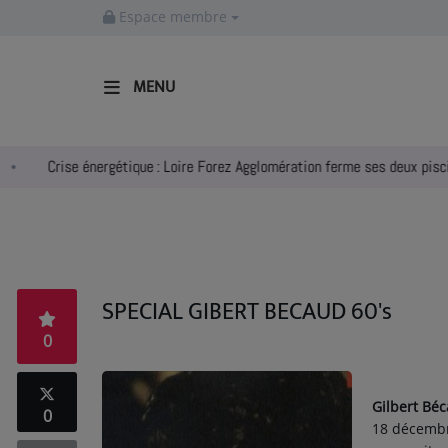
Espace membre
MENU
ACCUEIL
ise énergétique : Loire Forez Agglomération ferme ses deux piscines
RADIO
ACTUALITÉS
EMPLOIS
SPECIAL GIBERT BECAUD 60's
AGENDA
0
EMISSIONS
EQUIPES
Gilbert Bé
0
18 décemb
INFO CONCERT