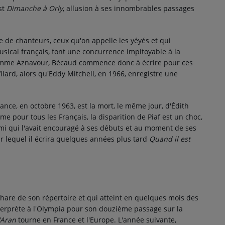
st
Dimanche à Orly
, allusion à ses innombrables passages
 de chanteurs, ceux qu'on appelle les yéyés et qui
usical français, font une concurrence impitoyable à la
Comme Aznavour, Bécaud commence donc à écrire pour ces
lard, alors qu'Eddy Mitchell, en 1966, enregistre une
rance, en
octobre 1963
, est la mort, le même jour, d'Édith
me pour tous les Français, la disparition de Piaf est un choc,
mi qui l'avait encouragé à ses débuts et au moment de ses
r lequel il écrira quelques années plus tard
Quand il est
 phare de son répertoire et qui atteint en quelques mois des
nterprète à l'Olympia pour son douzième passage sur la
'Aran
tourne en France et l'Europe. L'année suivante,