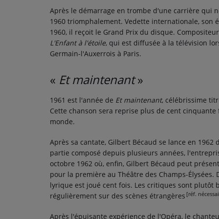
Après le démarrage en trombe d'une carrière qui n
1960 triomphalement. Vedette internationale, son é
1960, il reçoit le Grand Prix du disque. Compositeur 
L'Enfant à l'étoile
, qui est diffusée à la télévision l
Germain-l'Auxerrois à Paris.
«
Et maintenant
»
1961 est l'année de
Et maintenant
, célébrissime ti
Cette chanson sera reprise plus de cent cinquante f
monde.
Après sa cantate, Gilbert Bécaud se lance en 1962 d
partie composé depuis plusieurs années, l'entrepr
octobre 1962
où, enfin, Gilbert Bécaud peut présen
pour la première au Théâtre des Champs-Élysées. Di
lyrique est joué cent fois.
Les critiques sont plutôt 
[réf. nécessai
régulièrement sur des scènes étrangères
Après l'épuisante expérience de l'Opéra, le chanteu