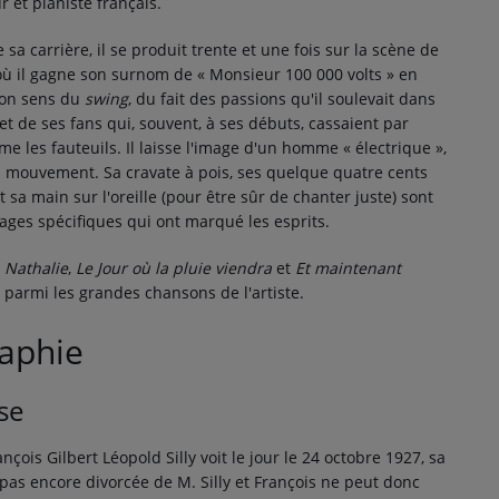
 et pianiste français.
 sa carrière, il se produit trente et une fois sur la scène de
 où il gagne son surnom de
« Monsieur 100 000 volts »
en
son sens du
swing
, du fait des passions qu'il soulevait dans
 et de ses fans qui, souvent, à ses débuts, cassaient par
e les fauteuils. Il laisse l'image d'un homme « électrique »,
n mouvement. Sa cravate à pois, ses quelque quatre cents
 sa main sur l'oreille (pour être sûr de chanter juste) sont
ages spécifiques qui ont marqué les esprits.
,
Nathalie
,
Le Jour où la pluie viendra
et
Et maintenant
t parmi les grandes chansons de l'artiste.
aphie
se
nçois Gilbert Léopold Silly voit le jour le
24 octobre 1927
, sa
pas encore divorcée de M. Silly et François ne peut donc