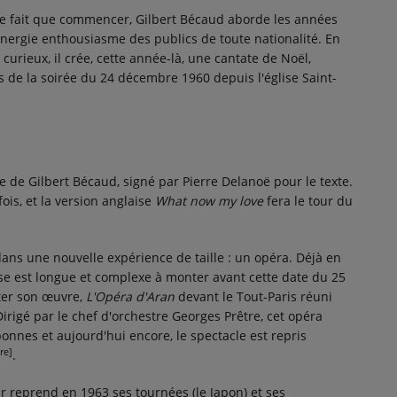
e fait que commencer, Gilbert Bécaud aborde les années
nergie enthousiasme des publics de toute nationalité. En
curieux, il crée, cette année-là, une cantate de Noël,
ors de la soirée du
24 décembre 1960
depuis l'église Saint-
tre de Gilbert Bécaud, signé par Pierre Delanoë pour le texte.
ois, et la version anglaise
What now my love
fera le tour du
ans une nouvelle expérience de taille : un opéra. Déjà en
ise est longue et complexe à monter avant cette date du
25
ter son œuvre,
L'Opéra d'Aran
devant le Tout-Paris réuni
rigé par le chef d'orchestre Georges Prêtre, cet opéra
bonnes et aujourd'hui encore, le spectacle est repris
re]
.
r reprend en 1963 ses tournées (le Japon) et ses