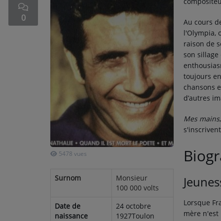
compositeur
SPORT
0
Au cours de
l'Olympia,
PUBLICITÉS
raison de 
son sillage
CINÉMA
enthousiasm
toujours e
chansons et
d’autres im
Mes mains
s'inscriven
Biogr
5478 vues
Surnom
Monsieur
Jeunes
100 000 volts
Lorsque Fra
Date de
24 octobre
mère n'est 
naissance
1927Toulon