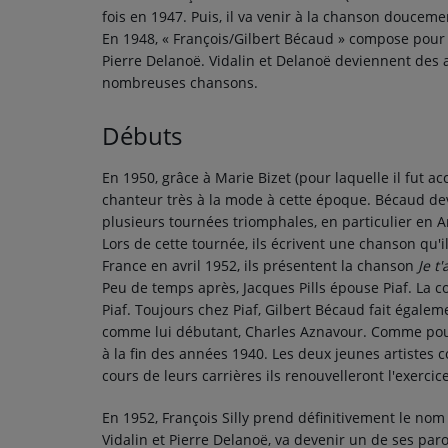
fois en 1947. Puis, il va venir à la chanson douceme
En 1948, « François/Gilbert Bécaud » compose pour 
Pierre Delanoë. Vidalin et Delanoë deviennent des 
nombreuses chansons.
Débuts
En 1950, grâce à Marie Bizet (pour laquelle il fut a
chanteur très à la mode à cette époque. Bécaud de
plusieurs tournées triomphales, en particulier en 
Lors de cette tournée, ils écrivent une chanson qu'i
France en
avril 1952
, ils présentent la chanson
Je t
Peu de temps après, Jacques Pills épouse Piaf. La c
Piaf. Toujours chez Piaf, Gilbert Bécaud fait égal
comme lui débutant, Charles Aznavour. Comme pour 
à la fin des années 1940. Les deux jeunes artist
cours de leurs carrières ils renouvelleront l'exercice
En 1952, François Silly prend définitivement le nom
Vidalin et Pierre Delanoë, va devenir un de ses paro