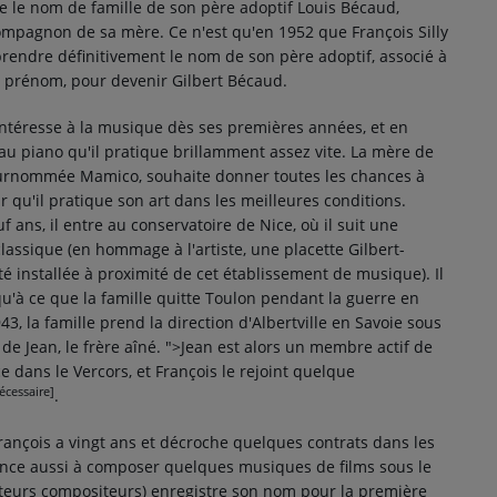
e le nom de famille de son père adoptif Louis Bécaud,
mpagnon de sa mère. Ce n'est qu'en 1952 que François Silly
prendre définitivement le nom de son père adoptif, associé à
 prénom, pour devenir Gilbert Bécaud.
intéresse à la musique dès ses premières années, et en
 au piano qu'il pratique brillamment assez vite. La mère de
surnommée Mamico, souhaite donner toutes les chances à
ur qu'il pratique son art dans les meilleures conditions.
uf ans, il entre au conservatoire de Nice, où il suit une
lassique (en hommage à l'artiste, une placette Gilbert-
é installée à proximité de cet établissement de musique). Il
qu'à ce que la famille quitte Toulon pendant la guerre en
43, la famille prend la direction d'Albertville en Savoie sous
 de Jean, le frère aîné.
">Jean est alors un membre actif de
ce dans le Vercors, et François le rejoint quelque
nécessaire]
.
 François a vingt ans et décroche quelques contrats dans les
mence aussi à composer quelques musiques de films sous le
teurs compositeurs) enregistre son nom pour la première