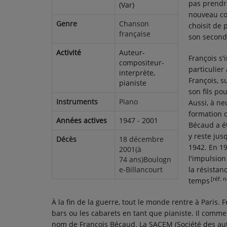
pas prendr
(Var)
nouveau co
Genre
Chanson
choisit de 
française
son second
Activité
Auteur-
François s'
compositeur-
particulier
interprète,
François, 
pianiste
son fils po
Instruments
Piano
Aussi, à ne
formation c
Années actives
1947 - 2001
Bécaud a ét
y reste jus
Décès
18 décembre
1942. En 19
2001(à
l'impulsion
74 ans)Boulogn
e-Billancourt
la résistan
[réf. 
temps
À la fin de la guerre, tout le monde rentre à Paris.
bars ou les cabarets en tant que pianiste. Il com
nom de François Bécaud. La SACEM (Société des au