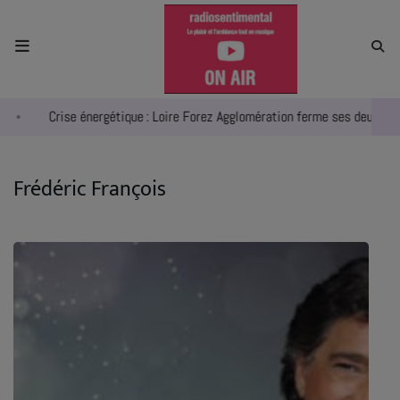
ACCUEIL
Crise énergétique : Loire Forez Agglomération ferme ses deux pisci
RADIO
ACTUALITÉS
Frédéric François
EMPLOIS
AGENDA
EMISSIONS
EQUIPES
INFO CONCERT