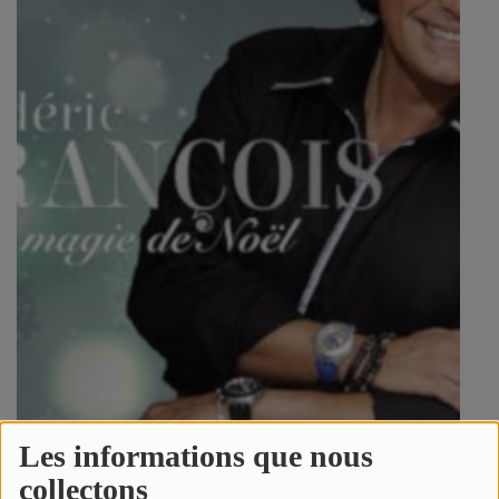
SPORT
PUBLICITÉS
CINÉMA
Se connecter
Les informations que nous
collectons
5128 vues