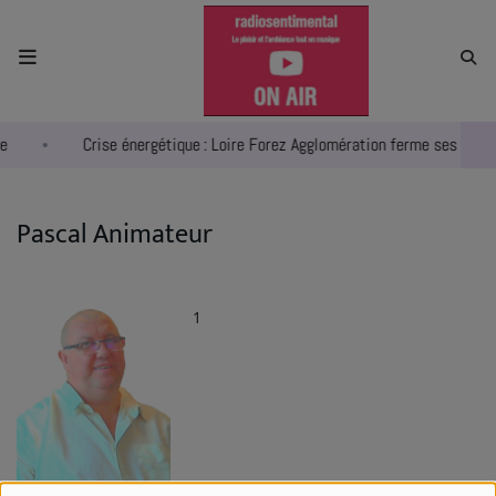
ACCUEIL
e
Crise énergétique : Loire Forez Agglomération ferme ses deux 
RADIO
ACTUALITÉS
Pascal Animateur
EMPLOIS
AGENDA
1
EMISSIONS
EQUIPES
INFO CONCERT