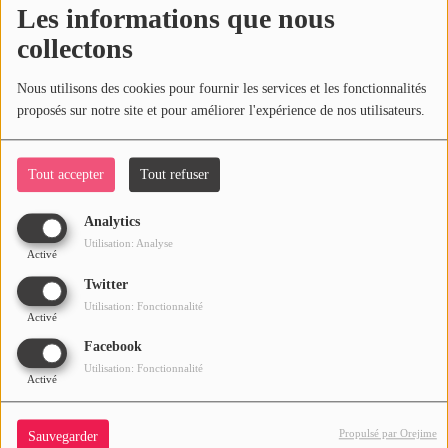
SPORT
Les informations que nous
collectons
PUBLICITÉS
25 août 2022 - 13:13
CINÉMA
Nous utilisons des cookies pour fournir les services et les fonctionnalités
Commentaires(0)
proposés sur notre site et pour améliorer l'expérience de nos utilisateurs.
Se connecter
Tout accepter
Tout refuser
Connectez-vous pour commenter cet article
Analytics
SE CONNECTER
Utilisation: Analyse
Activé
Twitter
Utilisation: Fonctionnalité
Activé
Facebook
Utilisation: Fonctionnalité
Activé
Propulsé par Orejime
Sauvegarder