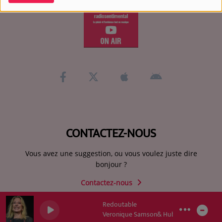
CONTACTEZ-NOUS
Vous avez une suggestion, ou vous voulez juste dire
bonjour ?
Contactez-nous
Redoutable
0
0
0
Veronique Samson& Hubert Felix Thiefain