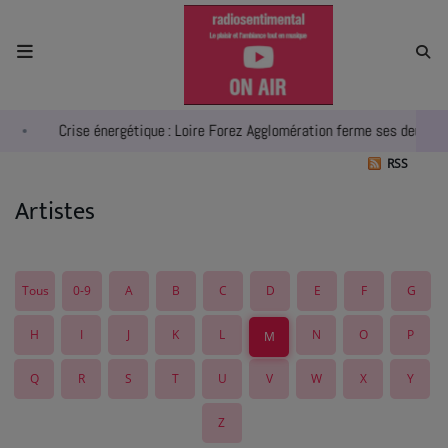
ACCUEIL
Crise énergétique : Loire Forez Agglomération ferme ses deux pisc
RADIO
RSS
ACTUALITÉS
Artistes
EMPLOIS
AGENDA
Tous
0-9
A
B
C
D
E
F
G
EMISSIONS
H
I
J
K
L
N
O
P
M
EQUIPES
Q
R
S
T
U
V
W
X
Y
INFO CONCERT
Z