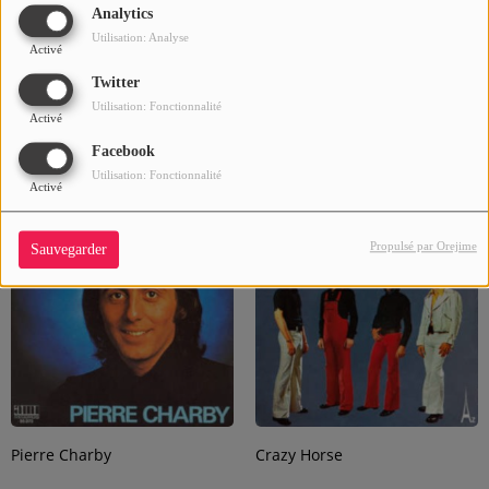
Analytics
Utilisation: Analyse
Activé
Twitter
Utilisation: Fonctionnalité
Activé
Facebook
art sulivan
Christian Vidal
Utilisation: Fonctionnalité
Activé
Propulsé par Orejime
Sauvegarder
Pierre Charby
Crazy Horse