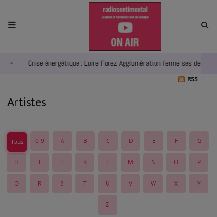
ACCUEIL
Crise énergétique : Loire Forez Agglomération ferme ses deux piscin
RADIO
RSS
ACTUALITÉS
Artistes
EMPLOIS
AGENDA
0-9
A
B
C
D
E
F
G
Tous
EMISSIONS
H
I
J
K
L
M
N
O
P
EQUIPES
Q
R
S
T
U
V
W
X
Y
INFO CONCERT
Z